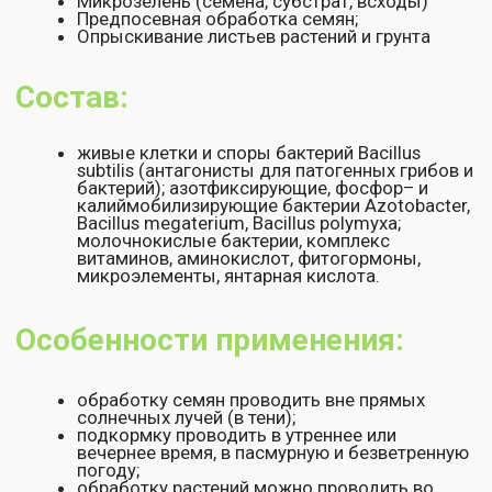
Перед применением взбалтывать!
Условия хранения:
хранить в герметичной упаковке,
в защищённом от солнечных лучей месте.
Гарантийный срок хранения:
24 месяца при
температуре от 4°С до 15°С или 12 месяцев при
температуре от 15°С до 20°С.
Допускается однократная кратковременная
заморозка при транспортировке с последующим
постепенным размораживанием при невысокой
температуре.
Остались вопросы или нужна
консультация по использованию
биопрепаратов?
Оставьте ваши контакты и мы перезвоним!
+7