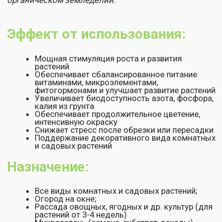
живые клетки и споры бактерий Bacillus
subtilis (антагонисты для патогенных грибов и
бактерий); азотфиксирующие, фосфор– и
калиймобилизирующие бактерии Azotobacter,
Bacillus megaterium, Bacillus polymyxa;
молочнокислые бактерии, комплекс
витаминов, аминокислот, фитогормоны,
микроэлементы, янтарная кислота.
Особенности применения:
обработку семян проводить вне прямых
солнечных лучей (в тени);
подкормку проводить в утреннее или
вечернее время, в пасмурную и безветренную
погоду;
обработку растений можно проводить во
время цветения и плодоношения
Рекомендованные нормы
расхода: