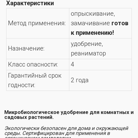
Микробиологическое удобрение для комнатных и
Характеристики
садовых растений.
опрыскивание,
Экологически безопасен для дома и окружающей
среды. Сертифицирован для применения в
органическом земледелии.
Метод применения:
замачивание
готов
к применению!
Эффект от использования:
удобрение,
Мощная стимуляция роста и развития
Назначение:
растений
реаниматор
Обеспечивает сбалансированное питание
витаминами, микроэлементами,
фитогормонами и улучшает развитие растений
Класс опасности:
4
Увеличивает биодоступность азота, фосфора,
калия из грунта
Обеспечивает продолжительное цветение,
интенсивную окраску
Гарантийный срок
Снижает стресс после обрезки или пересадки
2 года
Поддержание декоративного вида комнатных
годности:
и садовых растений
Назначение:
Все виды комнатных и садовых растений;
Огород на окне;
Рассада овощных, ягодных и др. культур (для
растений от 3-4 недель)
Микрозелень (семена, субстрат, всходы)
Предпосевная обработка семян;
Опрыскивание листьев растений и грунта
Состав: