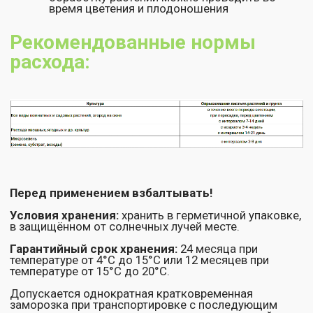
Нажимая на кнопку "Отправить", Вы соглашаетесь на
обработку персональных данных
,
а также принимаете
условия
оферты
Отправить
+7 (800) 200 11 06
info@ekodachnik.ru
140081, Московская обл., г. Лыткарино,
ул.Набережная, д.7, помещение I-1
Заявка на звонок