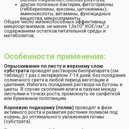
Объем колпачка флакона: 15 мл
Примечания:
перед применением взбалтывать
подкормку проводить в пасмурную и
безветренную погоду, либо в утреннее или
вечернее время, избегая действия прямых
солнечных лучей
обработку растений можно проводить во
время цветения
рабочий раствор готовят в день обработки,
растворяя нормированное количество
биопрепарата в необходимом объеме воды и
настаивают 15-20 мин до полного
растворения, после чего рабочий раствор
можно применять
Условия хранения:
Хранить в герметичной упаковке, в
защищённом от солнечных лучей месте.
Гарантийный срок хранения:
24 месяца при температуре от 4°С до 15°С, 12
месяцев при температуре от 15°С до 20°С.
Допускается однократная кратковременная
заморозка при транспортировке с