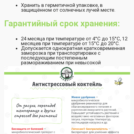
+7 (800) 200 11 06
info@ekodachnik.ru
140081, Московская обл., г. Лыткарино,
ул.Набережная, д.7, помещение I-1
Заявка на звонок
Клиентам
Документы
Политика
О нас
конфиденциальности
Каталог
Оферта
Где купить
Партнерам
Доставка и
оплата
Контакты