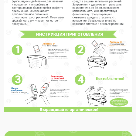
© 2025 ekodachnik.ru
Индивидуальный предприниматель Яковлева Тамара
Викторовна
ОГРНИП 310 502 733 000 017 ИНН 502 600 041 292