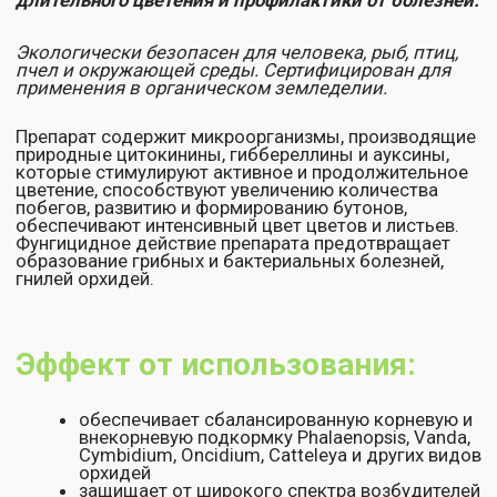
недостаточном поливе, переохлаждении,
хлорозе, пожелтении, недостаточном питании,
неправильном использовании освещения
улучшает приживаемость и развитие растений
Назначение:
опрыскивание по листу и верхнему слою
субстрата
корневая подкормка (полив)
погружение корней (напаивание)
Состав:
живые клетки и споры бактерий Bacillus
subtilis;
азотфиксирующие бактерии Azotobacter,
фосфор– и калиймобилизирующие бактерии
Bacillus megaterium, Bacillus polymyxa;
другие полезные бактерии, фитогормоны
(гиббереллины, ауксины, цитокинины),
аминокислоты, витамины, фунгицидные
вещества, микроэлементы.
Общее число жизнеспособных эффективных
9
3
микроорганизмов: не менее 1,0х10
КОЕ/см
, с
содержанием остатков питательной среды и
метаболитов.
Особенности применения:
Опрыскивание по листу и верхнему слою
субстрата
проводят раствором биопрепарата (см.
таблицу) 1 раз с интервалом 7-14 дней, без попадания