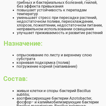
солнечного света в любой период вегетации и
цветения. Избегать попадания раствора на бутоны и
цветы. В случае скопления влаги в пазухах между
листьями и точках роста, промокнуть ее салфеткой
или бумажным полотенцем.
Корневую подкормку (полив)
проводят в фазе
активного роста и развития растения поливом под
корень, до оптимального увлажнения почвы
(субстрата).
Погружение корней (напаивание)
проводят в
течение 30-60 мин.
Используют для обеззараживания корней и
профилактики при пересадке, повреждении тургора
корней, или при обрезании корней. После напаивания
растения, обязательно нужно дать корням
просохнуть и просушить шейку (розетку) растения.
Обработку желательно проводить утром или
вечером, избегая действия прямых солнечных лучей.
Полив и напаивание растений проводить с
интервалом в 14 дней из расчета 1 л рабочего
раствора (см. таблицу) на один саженец.
Рекомендованные нормы
расхода: