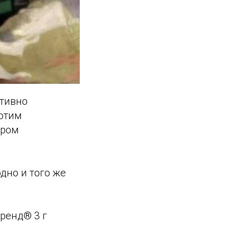
ктивно
хотим
ором
дно и того же
ренд® 3 г