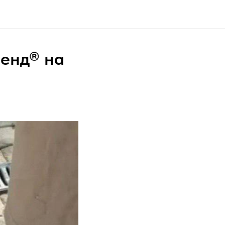
енд® на