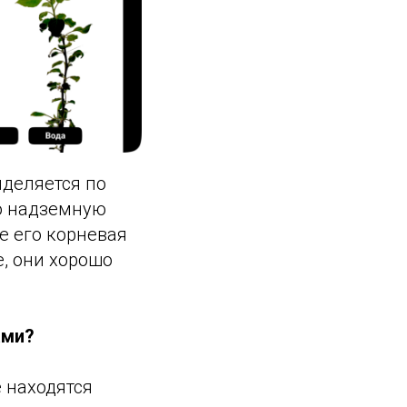
деляется по
ю надземную
е его корневая
, они хорошо
ами?
е находятся