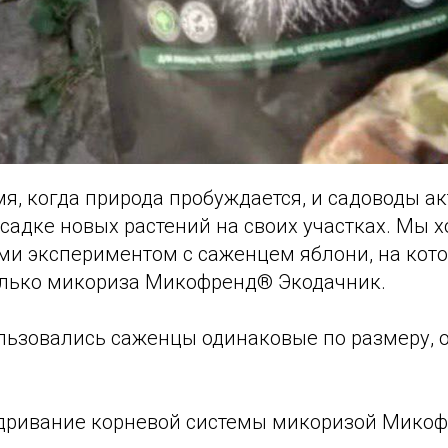
мя, когда природа пробуждается, и садоводы а
садке новых растений на своих участках. Мы 
ами экспериментом с саженцем яблони, на кот
лько микориза Микофренд® Экодачник.
льзовались саженцы одинаковые по размеру, о
удривание корневой системы микоризой Микоф