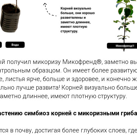
ый получил микоризу Микофренд®, заметно вы
нтрольным образцом. Он имеет более развиту
, листья ярче, больше и здоровее, и конечно ж
льно лучше развита! Корней визуально больше
заметно длиннее, имеют плотную структуру.
астению симбиоз корней с микоризными гриб
ся в почву, достигая более глубоких слоев, гд