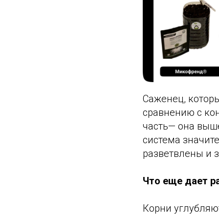
Саженец, котор
сравнению с ко
часть— она выше
система значите
разветвлены и 
Что еще дает р
Корни углубляют