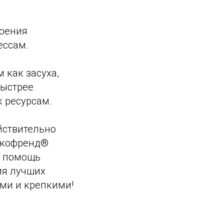
воения
ессам.
 как засуха,
быстрее
к ресурсам.
ствительно
икофренд®
ю помощь
ия лучших
ыми и крепкими!