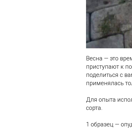
Весна — это вре
приступают к по
поделиться с в
применялась то
Для опыта испо
сорта.
1 образец — оп