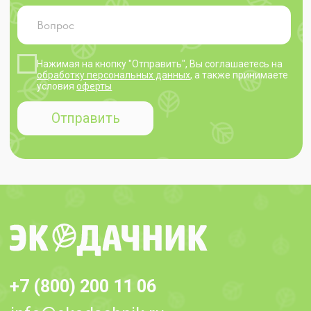
+7 (800) 200 11 06
info@ekodachnik.ru
140081, Московская обл., г. Лыткарино,
ул.Набережная, д.7, помещение I-1
Заявка на звонок
Клиентам
Документы
Политика
О нас
конфиденциальности
Каталог
Оферта
Где купить
Партнерам
Доставка и
оплата
Контакты
© 2025 ekodachnik.ru
Индивидуальный предприниматель Яковлева Тамара
Викторовна
ОГРНИП 310 502 733 000 017 ИНН 502 600 041 292