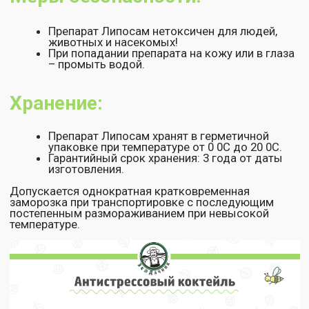
обработку персональных данных
,
а также принимаете
условия
оферты
Отправить
+7 (800) 200 11 06
info@ekodachnik.ru
140081, Московская обл., г. Лыткарино,
ул.Набережная, д.7, помещение I-1
Заявка на звонок
Клиентам
Документы
Политика
О нас
конфиденциальности
Каталог
Оферта
Где купить