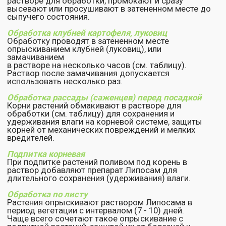
Обработку семян, клубней картофеля, луковиц и
замачивание корней рассады (саженцев) проводить
в тени, избегая действия солнечных лучей,
опрыскивание растений – в пасмурную погоду,
утром или вечером!
Меры безопасности:
Препарат Липосам нетоксичен для людей,
животных и насекомых!
При попадании препарата на кожу или в глаза
– промыть водой.
Хранение: