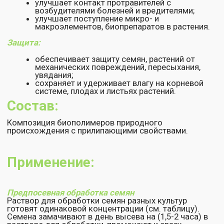
вредителей.
Подпитка корневая
При подпитке растений поливом под корень в
раствор добавляют препарат Липосам для
длительного сохранения (удерживания) влаги.
Обработка по листу
Растения опрыскивают раствором Липосама в
период вегетации с интервалом (7 - 10) дней.
Чаще всего сочетают такое опрыскивание с
подпиткой растений, защитой их от болезней и
вредителей. При этом достигается максимальный
эффект закрепления препаратов защиты на
растениях, а также гарантируется сохранение влаги в
растениях и почве.
Приготовление раствора Липосама
Липосам - прилипатель применяют в виде водного
раствора.
Растворение обязательно проводят постепенно.
Нормированную дозу Липосама (см. табл.)
размешивают в воде в соотношении (1:1) до
получения однородной массы. Объем раствора
доводят до необходимого, доливая воду
небольшими порциями, не прекращая
перемешивания.
При использовании Липосама с другими препаратами
– порядок приготовления смеси следующий:
химические препараты, микроэлементы, водный
раствор Липосама, после тщательного
перемешивания - биопрепараты.
Нормы расхода: