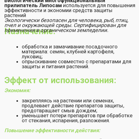
обеспечивает защиту семян, растений от
механических повреждений, пересыхания,
увядания;
сохраняет и удерживает влагу на корневой
системе, плодах и листьях растений.
Состав:
Композиция биополимеров природного
происхождения с прилипающими свойствами.
Применение:
Предпосевная обработка семян
Раствор для обработки семян разных культур
готовят одинаковой концентрации (см. таблицу).
Семена замачивают в день высева на (1,5-2 часа) в
растворе для обработки, промокают и сразу
высевают или просушивают в затененном месте до
сыпучего состояния.
Обработка клубней картофеля, луковиц
Обработку проводят в затененном месте
опрыскиванием клубней (луковиц), или
замачиванием
в растворе на несколько часов (см. таблицу).
Раствор после замачивания допускается
использовать несколько раз.
Обработка рассады (саженцев) перед посадкой
Корни растений обмакивают в растворе для
обработки (см. таблицу) для сохранения и
удерживания влаги на корневой системе, защиты
корней от механических повреждений и мелких