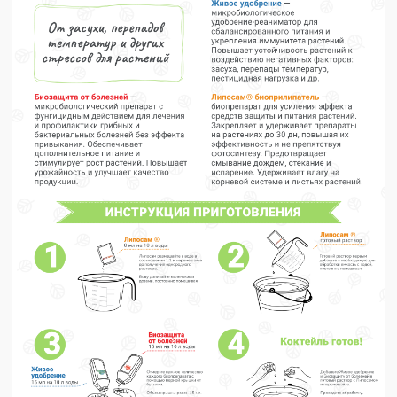
Партнерам
Доставка и
оплата
Контакты
© 2025 ekodachnik.ru
Индивидуальный предприниматель Яковлева Тамара
Викторовна
ОГРНИП 310 502 733 000 017 ИНН 502 600 041 292