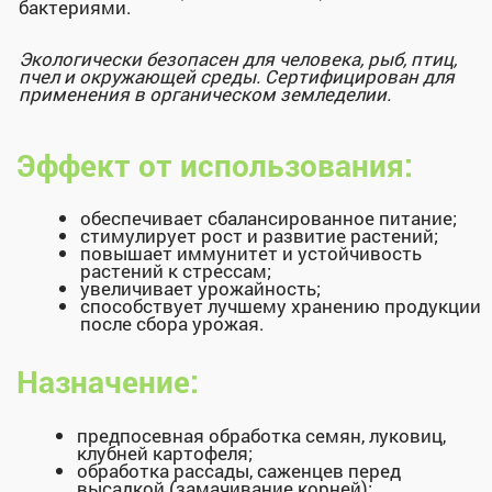
макро-, микроэлементы, хелатированные
продуктами метаболизма
микроорганизмов, г/л: K2О-3,6; P2О5-2,0; Fe-
0,5; B-0,35; Mg-0,23; Mn-0,5; Cu-0,1; Mo-0,1; Zn-
0,07;
аминокислоты (более 16 видов), витамины
группы В, янтарная кислота.
бактерии Bacillus subtilis, Enterococcus.
Рекомендованные нормы
расхода:
Объем колпачка флакона: 15 мл
Удобрение Гроухелп® можно применять как
самостоятельно, так и в баковых смесях с другими
средствами питания и защиты растений.
Раствор биопрепарата использовать в течение
дня, избегая действия прямых солнечных лучей!
Хранить биопрепарат в герметичной упаковке, в
сухом, защищенном от света месте.
3 года с даты
Гарантийный срок хранения:
изготовления при температуре от 0 °С до 20 °С