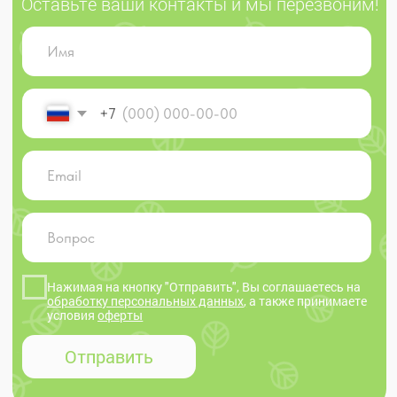
© 2025 ekodachnik.ru
Индивидуальный предприниматель Яковлева
Тамара Викторовна
ОГРНИП 310 502 733 000 017 ИНН 502 600 041 292