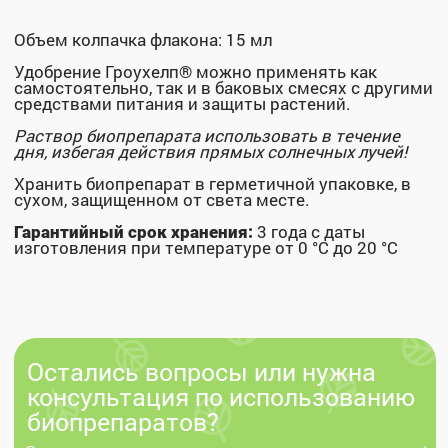
+7 (800) 200 11 06
info@ekodachnik.ru
140081, Московская обл., г. Лыткарино,
ул.Набережная, д.7, помещение I-1
Заявка на звонок
Клиентам
Документы
Политика
О нас
конфиденциальности
Каталог
Оферта
Где купить
Партнерам
Доставка и
оплата
Контакты