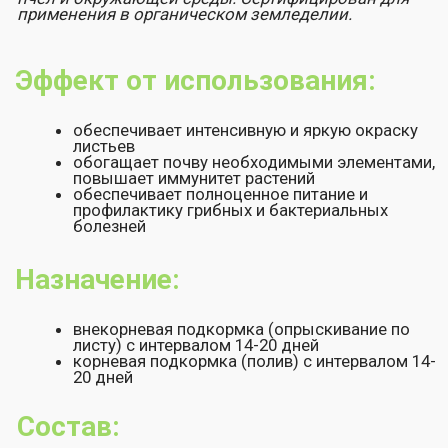
аминокислоты (более 16 видов); янтарная
кислота
бактерии Bacіllus subtilis, Enterococcus
Особенности применения:
перед применением взбалтывать
рабочий раствор препарата использовать в
день приготовления
подкормку проводить в пасмурную и
безветренную погоду, либо в утреннее или
вечернее время, избегая действия прямых
солнечных лучей
обработку растений можно проводить в
течение всего периода вегетации
Для повышения эффективности действия к раствору
препарата рекомендуется добавить биоприлипатель
Липосам®.
Удобрение Гроухелп® можно применять как
самостоятельно, так и в баковых смесях с другими
средствами питания и защиты растений.
При подготовке баковой смеси придерживаться
порядка внесения компонентов: первым вносят
химические препараты (пестициды и др.),
микроэлементы, раствор Липосама®.
Рекомендованные нормы
расхода: