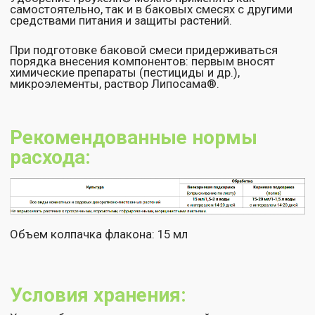
Нажимая на кнопку "Отправить", Вы соглашаетесь на
обработку персональных данных
,
а также принимаете
условия
оферты
Отправить
+7 (800) 200 11 06
info@ekodachnik.ru
140081, Московская обл., г. Лыткарино,
ул.Набережная, д.7, помещение I-1
Заявка на звонок
Клиентам
Документы
Политика
О нас
конфиденциальности
Каталог