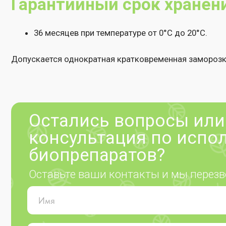
+7
Нажимая на кнопку "Отправить", Вы соглашаетесь на
обраб
также принимаете условия
оферты
Отправить