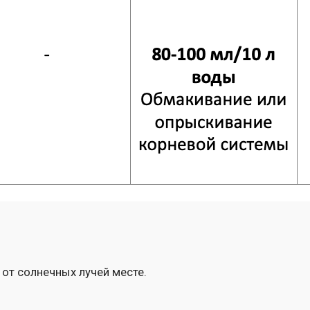
нечных лучей месте.
транспортировке с последующим постепенным размораживание
жна
зованию
!