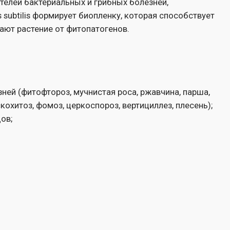
роз, мучнистая роса, ржавчина, парша,
з, церкоспороз, вертициллез, плесень);