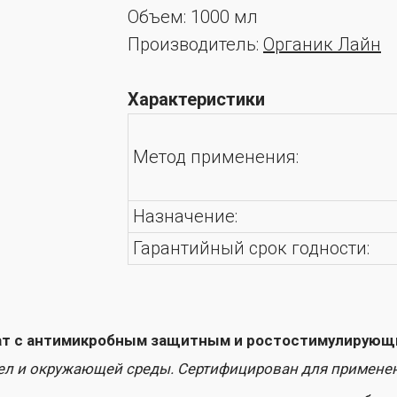
Объем: 1000 мл
Производитель:
Органик Лайн
Характеристики
Метод применения:
Назначение:
Гарантийный срок годности:
нтимикробным защитным и ростостимулирующим действие
 окружающей среды. Сертифицирован для применения в органи
рые защищают растения от широкого спектра возбудителей бактер
астений. На поверхности корней растений Bacillus subtilis фор
ию более 70 видов антибиотиков, которые защищают растение 