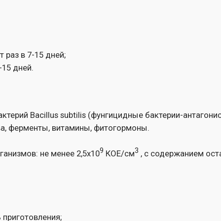
acillus subtilis (фунгицидные бактерии-антагонисты для грибов
менты, витамины, фитогормоны.
9
3
: не менее 2,5х10
КОЕ/см
, с содержанием остатков питател
товления;
й (в тени);
в пасмурную и безветренную погоду;
ия и плодоношения.
ата рекомендуется добавить биоприлипатель Липосам.
ях с другими средствами питания и защиты растений.