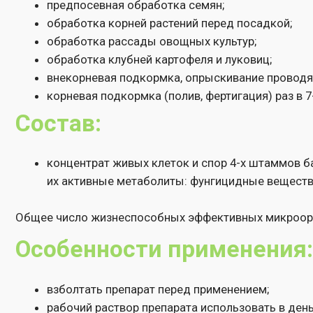
Состав:
концентрат живых клеток и спор 4-х штаммов бактерий B
их активные метаболиты: фунгицидные вещества, фер
Общее число жизнеспособных эффективных микроорганизмов
Особенности применения:
взболтать препарат перед применением;
рабочий раствор препарата использовать в день приго
обработку семян проводить вне прямых солнечных луче
подкормку проводить в утреннее или вечернее время, 
обработку растений можно проводить во время цветен
Для повышения эффективности действия к раствору препар
Можно применять как самостоятельно, так и в баковых смес