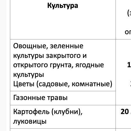
Для закрытого грунта применяется двойная норма препарата
Объем колпачка флакона: 15 мл