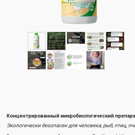
Концентрированный микробиологический препарат с а
Экологически безопасен для человека, рыб, птиц, пчел и
В основе препарата - бактерии рода Bacillus subtilis, кото
стимулируют рост и развитие, активируют иммунную систему р
колонизации ее корней. Это повышает лояльную концентрац