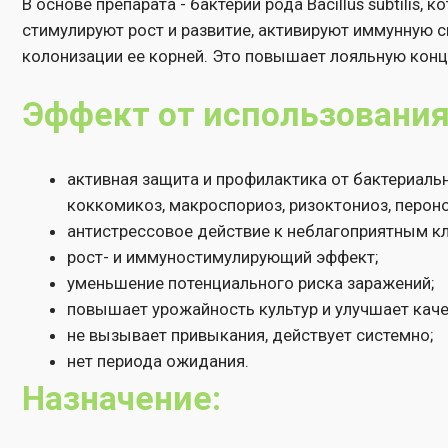
Эффект от использования:
активная защита и профилактика от бактериальных (Ps
коккомикоз, макроспориоз, ризоктониоз, пероноспороз,
антистрессовое действие к неблагоприятным климати
рост- и иммуностимулирующий эффект;
уменьшение потенциального риска заражений;
повышает урожайность культур и улучшает качество п
не вызывает привыкания, действует системно;
нет периода ожидания.
Назначение:
предпосевная обработка семян;
обработка корней растений перед посадкой;
обработка рассады овощных культур;
обработка клубней картофеля и луковиц;
внекорневая подкормка, опрыскивание проводят раз в 
корневая подкормка (полив, фертигация) раз в 7-15 дне