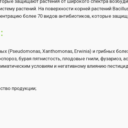
eudomonas, Xanthomonas, Erwinia) и грибных болезней (фитофто
 бурая пятнистость, плодовые гнили, фузариоз, аскохитоз, фомо
ческим условиям и негативному влиянию пестицидов;
родукции;
7-15 дней;
й.