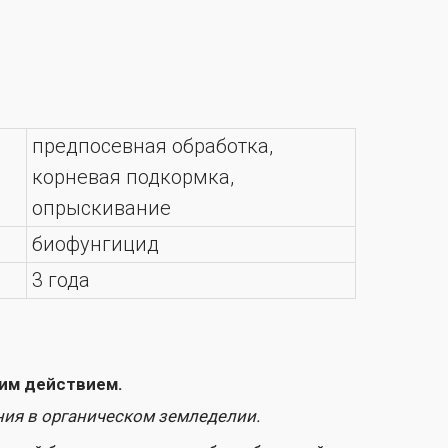
предпосевная обработка,
корневая подкормка,
опрыскивание
биофунгицид
3 года
м.
ческом земледелии.
иальных и грибных болезней,
мирует биопленку, которая способствует
от фитопатогенов.