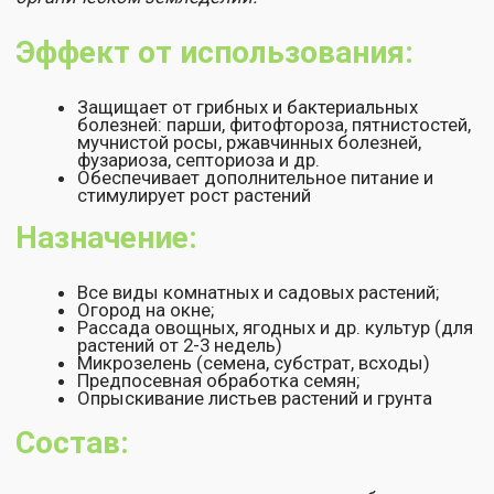
Особенности применения:
обработку семян проводить вне прямых
солнечных лучей (в тени);
подкормку проводить в утреннее или
вечернее время, в пасмурную и безветренную
погоду;
обработку растений можно проводить во
время цветения и плодоношения
Рекомендованные нормы
расхода:
Для улучшения сохранности плодоовощной
продукции проводят опрыскивание продукции и
тары.
Перед применением взбалтывать!
Условия хранения:
хранить в герметичной упаковке,
в защищённом от солнечных лучей месте.
Гарантийный срок хранения:
36 месяцев при
температуре от 0°С до 20°С.
Допускается однократная кратковременная
заморозка при транспортировке с последующим