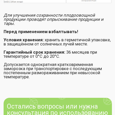
+7 (800) 200 11 06
info@ekodachnik.ru
140081, Московская обл., г. Лыткарино,
ул.Набережная, д.7, помещение I-1
Заявка на звонок
Клиентам
Документы
Политика
О нас
конфиденциальности
Каталог
Оферта
Где купить
Партнерам
Доставка и
оплата