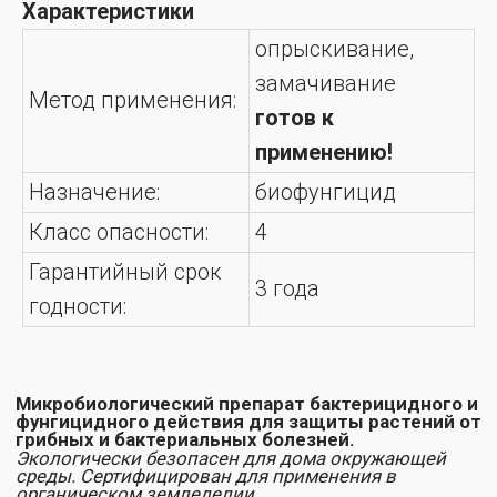
Микробиологический препарат бактерицидного и
Характеристики
фунгицидного действия для защиты растений от
грибных и бактериальных болезней.
Экологически безопасен для дома окружающей
опрыскивание,
среды. Сертифицирован для применения в
органическом земледелии.
замачивание
Метод применения:
Эффект от использования:
готов к
применению!
Защищает от грибных и бактериальных
болезней: парши, фитофтороза, пятнистостей,
мучнистой росы, ржавчинных болезней,
фузариоза, септориоза и др.
Назначение:
биофунгицид
Обеспечивает дополнительное питание и
стимулирует рост растений
Класс опасности:
4
Назначение:
Гарантийный срок
Все виды комнатных и садовых растений;
3 года
Огород на окне;
годности:
Рассада овощных, ягодных и др. культур (для
растений от 2-3 недель)
Микрозелень (семена, субстрат, всходы)
Предпосевная обработка семян;
Опрыскивание листьев растений и грунта
Состав:
концентрат живых клеток и спор бактерии
Bacillus subtilis (фунгицидные бактерии-
антагонисты для грибов и бактерий,
патогенных для растений), их активные
метаболиты: фунгицидные вещества,
ферменты, витамины, фитогормоны.