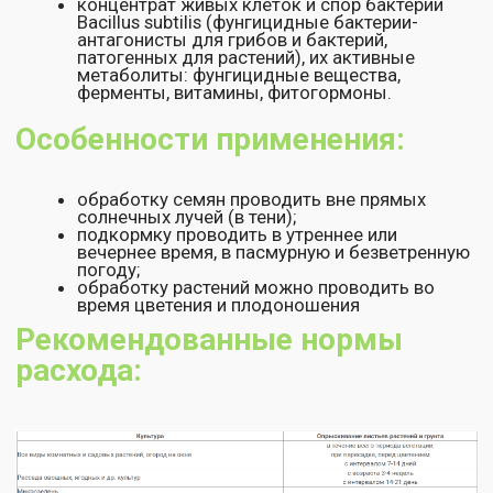
постепенным размораживанием при невысокой
температуре.
Остались вопросы или нужна
консультация по использованию
биопрепаратов?
Оставьте ваши контакты и мы перезвоним!
+7
Нажимая на кнопку "Отправить", Вы соглашаетесь на
обработку персональных данных
,
а также принимаете
условия
оферты
Отправить