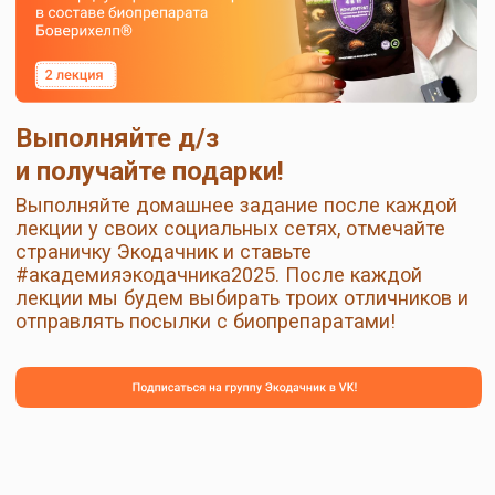
Нажимая на кнопку "Отправить", Вы соглашаетесь на
обработку персональных данных
,
а также принимаете
условия
оферты
Отправить
+7 (800) 200 11 06
info@ekodachnik.ru
140081, Московская обл., г. Лыткарино,
ул.Набережная, д.7, помещение I-1
Заявка на звонок