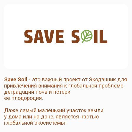
Save Soil
- это важный проект от Экодачник для
привлечения внимания к глобальной проблеме
деградации почв и потери
ее плодородия.
Даже самый маленький участок земли
у дома или на даче, является частью
глобальной экосистемы!
Присоединяйтесь к большому делу
маленькими шажками!
В этом сезоне мы подготовили для вас
уникальный цикл лекций от дипломированных
агрономов и практикующих садоводов. Вас ждёт
комплексный подход к повышению плодородия
участка, биологическим методам защиты и
важным шагам в конце сезона.